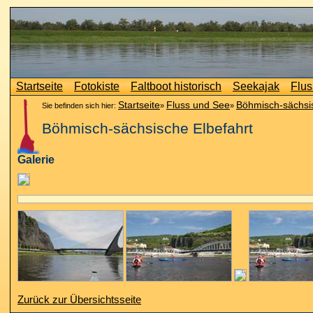
Startseite
Fotokiste
Faltboot historisch
Seekajak
Flus
Startseite
Fluss und See
Böhmisch-sächsi
Sie befinden sich hier:
»
»
Böhmisch-sächsische Elbefahrt
Galerie
Zurück zur Übersichtsseite